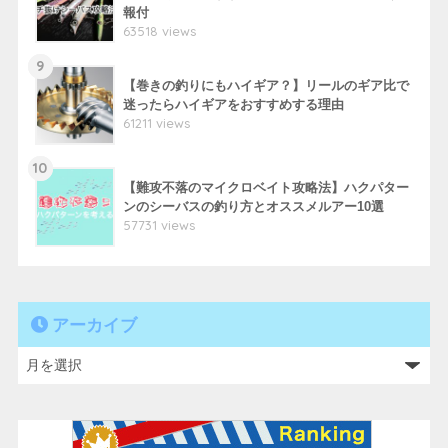
報付
63518 views
9
【巻きの釣りにもハイギア？】リールのギア比で
迷ったらハイギアをおすすめする理由
61211 views
10
【難攻不落のマイクロベイト攻略法】ハクパター
ンのシーバスの釣り方とオススメルアー10選
57731 views
アーカイブ