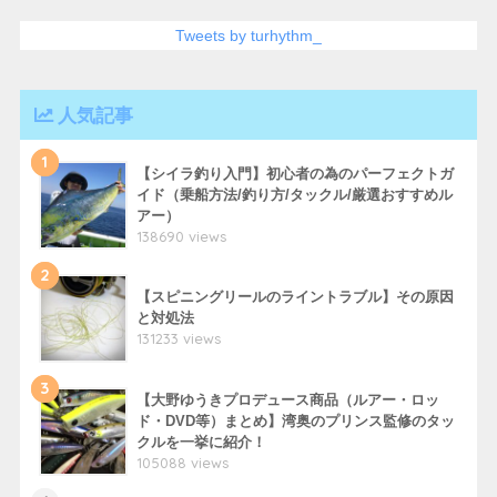
Tweets by turhythm_
人気記事
1
【シイラ釣り入門】初心者の為のパーフェクトガ
イド（乗船方法/釣り方/タックル/厳選おすすめル
アー）
138690 views
2
【スピニングリールのライントラブル】その原因
と対処法
131233 views
3
【大野ゆうきプロデュース商品（ルアー・ロッ
ド・DVD等）まとめ】湾奥のプリンス監修のタッ
クルを一挙に紹介！
105088 views