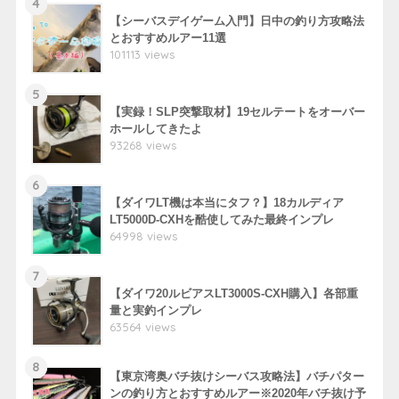
4
【シーバスデイゲーム入門】日中の釣り方攻略法
とおすすめルアー11選
101113 views
5
【実録！SLP突撃取材】19セルテートをオーバー
ホールしてきたよ
93268 views
6
【ダイワLT機は本当にタフ？】18カルディア
LT5000D-CXHを酷使してみた最終インプレ
64998 views
7
【ダイワ20ルビアスLT3000S-CXH購入】各部重
量と実釣インプレ
63564 views
8
【東京湾奥バチ抜けシーバス攻略法】バチパター
ンの釣り方とおすすめルアー※2020年バチ抜け予