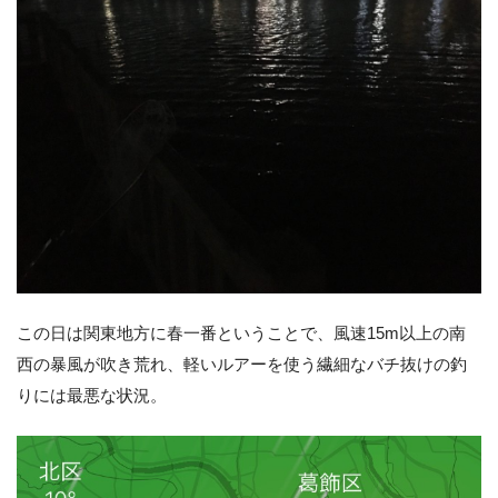
この日は関東地方に春一番ということで、風速15m以上の南
西の暴風が吹き荒れ、軽いルアーを使う繊細なバチ抜けの釣
りには最悪な状況。