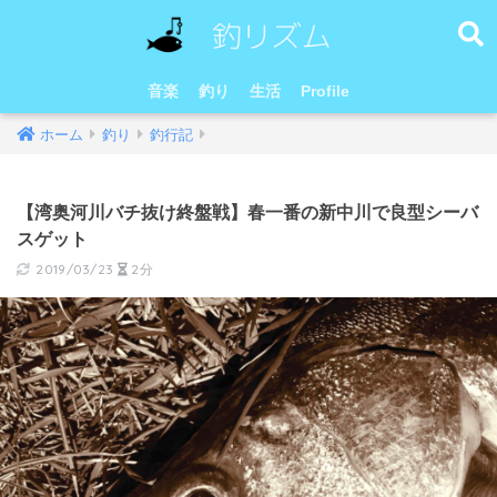
音楽
釣り
生活
Profile
ホーム
釣り
釣行記
【湾奥河川バチ抜け終盤戦】春一番の新中川で良型シーバ
スゲット
2019/03/23
2分